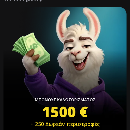
ΜΠΌΝΟΥΣ ΚΑΛΩΣΟΡΊΣΜΑΤΟΣ
1500 €
+ 250 Δωρεάν περιστροφές