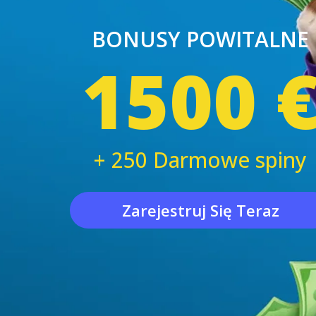
BONUSY POWITALNE
1500 
+ 250 Darmowe spiny
Zarejestruj Się Teraz