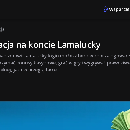
Wsparcie
cja
racja na koncie Lamalucky
nizmowi Lamalucky login możesz bezpiecznie zalogować s
rzymać bonusy kasynowe, grać w gry i wygrywać prawdziwe pi
lnej, jak i w przeglądarce.