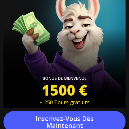
BONUS DE BIENVENUE
1500 €
+ 250 Tours gratuits
Inscrivez-Vous Dès
Maintenant