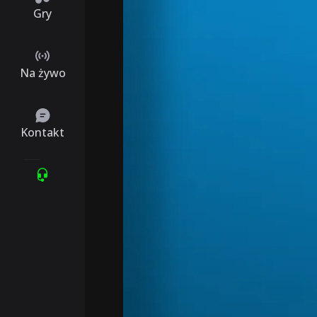
Gry
Na żywo
Kontakt