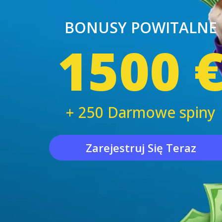
BONUSY POWITALNE
1500 
+ 250 Darmowe spiny
Zarejestruj Się Teraz