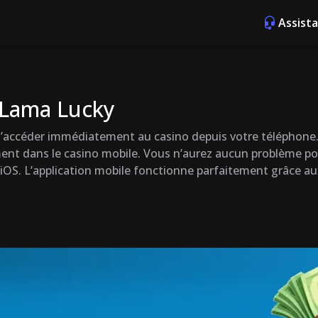
Assist
 Lama Lucky
céder immédiatement au casino depuis votre téléphone. Un si
nt dans le casino mobile. Vous n’aurez aucun problème pour 
OS. L’application mobile fonctionne parfaitement grâce au