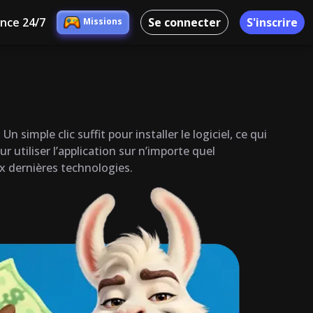
ance 24/7
Se connecter
S'inscrire
Missions
mple clic suffit pour installer le logiciel, ce qui
utiliser l’application sur n’importe quel
x dernières technologies.