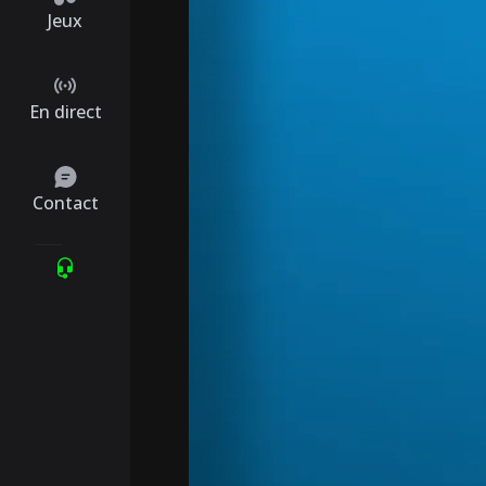
Jeux
En direct
Contact