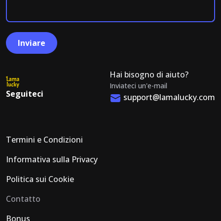
Hai bisogno di aiuto?
Inviateci un'e-mail
Seguiteci
support@lamalucky.com
Termini e Condizioni
Informativa sulla Privacy
Politica sui Cookie
Contatto
Bonus